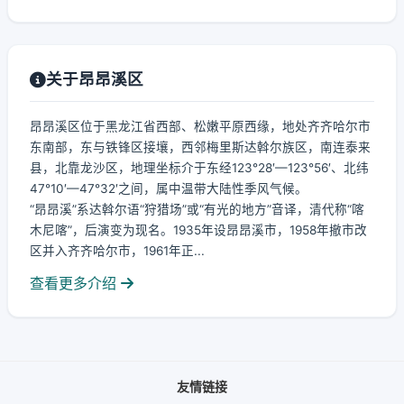
关于昂昂溪区
昂昂溪区位于黑龙江省西部、松嫩平原西缘，地处齐齐哈尔市
东南部，东与铁锋区接壤，西邻梅里斯达斡尔族区，南连泰来
县，北靠龙沙区，地理坐标介于东经123°28′—123°56′、北纬
47°10′—47°32′之间，属中温带大陆性季风气候。
“昂昂溪”系达斡尔语“狩猎场”或“有光的地方”音译，清代称“喀
木尼喀”，后演变为现名。1935年设昂昂溪市，1958年撤市改
区并入齐齐哈尔市，1961年正...
查看更多介绍
友情链接