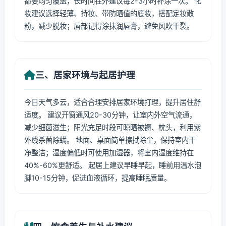
都要均匀覆盖，长时间在外建议每2-3小时补涂一次。 化
妆建议选择轻薄、持妆、带防晒值的底妆，搭配定妆散
粉，减少脱妆；唇部记得涂抹润唇膏，避免风吹干裂。
三、居家环境与起居护理
今日天气多云，适合合理安排居家环境打理，提升居住舒
适度。 建议开窗通风20-30分钟，让室内外空气流通，
减少细菌滋生；阳光充足时段可晾晒被褥、枕头，利用紫
外线杀菌除螨。 地面、桌面简单擦拭除尘，保持室内干
净整洁；湿度偏低时可使用加湿器，将室内湿度维持在
40%-60%更舒适。 起居上建议早睡早起，睡前用温水泡
脚10-15分钟，促进血液循环，提高睡眠质量。