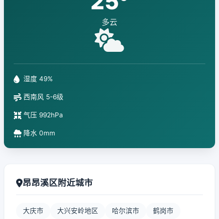
25°
多云
湿度 49%
西南风 5-6级
气压 992hPa
降水 0mm
昂昂溪区附近城市
大庆市
大兴安岭地区
哈尔滨市
鹤岗市