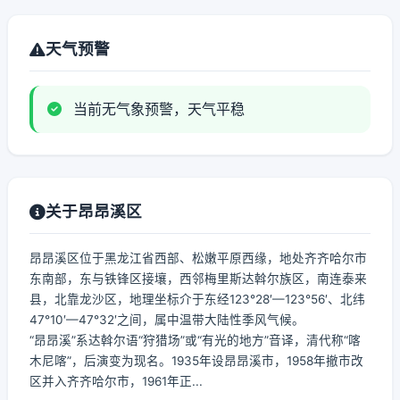
天气预警
当前无气象预警，天气平稳
关于昂昂溪区
昂昂溪区位于黑龙江省西部、松嫩平原西缘，地处齐齐哈尔市
东南部，东与铁锋区接壤，西邻梅里斯达斡尔族区，南连泰来
县，北靠龙沙区，地理坐标介于东经123°28′—123°56′、北纬
47°10′—47°32′之间，属中温带大陆性季风气候。
“昂昂溪”系达斡尔语“狩猎场”或“有光的地方”音译，清代称“喀
木尼喀”，后演变为现名。1935年设昂昂溪市，1958年撤市改
区并入齐齐哈尔市，1961年正...