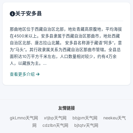
关于安多县
那曲地区位于西藏自治区北部，地处青藏高原腹地，平均海拔
在4500米以上。安多县隶属于西藏自治区那曲市，地处西藏
自治区北部、唐古拉山北麓。 安多县名称源于藏语“阿多”，意
为“马头”。其行政隶属关系为西藏自治区那曲市管辖。全县总
面积达10万平方千米左右，人口数量相对较少，约有4万余
人，以藏族为主。...
查看更多介绍
友情链接
gkLmno天气网
xtjbp天气网
bbjpm天气网
neekeu天气
网
cdzlbn天气网
bjtqtv天气网