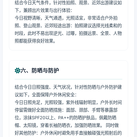
结合今日天气条件，针对性拍照、观景、近郊出游建议如
下，兼顾出片效果与出行体验：
今日视野清晰，天气通透，光照适宜，非常适合户外拍
照、登山观景、近郊短途出游：拍照建议选择光线柔和的
时段，此时不易出现逆光、过曝，拍摄远景、全景、人物
照都能获得良好效果。
六、防晒与防护
结合今日日照强度、天气状况，针对性防晒与户外防护建
议如下，全面保障户外休闲安全：
今日日照充足，光照较强，紫外线辐射明显，户外长时间
停留需做好全面防晒措施：面部、颈部、手臂等暴露部
位，涂抹SPF20以上、PA++的防晒护肤品，佩戴防晒
帽、太阳镜，穿着长袖防晒衣，加强防晒效果。 同时做
好其他防护：户外休闲时避免用手直接触碰强光照射后的