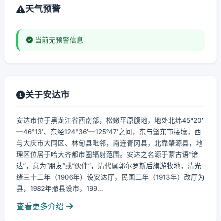
天气预警
当前无预警信息
关于安达市
安达市位于黑龙江省西南部，松嫩平原腹地，地处北纬45°20′
—46°13′、东经124°36′—125°47′之间，东与肇东市接壤，西
与大庆市大同区、林甸县毗邻，南连青冈县，北靠肇源县，地
理区位居于哈大齐都市圈辐射范围。安达之名源于蒙古语“谙
达”，意为“朋友”或“伙伴”，清代属郭尔罗斯后旗游牧地，清光
绪三十二年（1906年）设安达厅，民国二年（1913年）改厅为
县，1982年撤县设市，199...
查看更多介绍