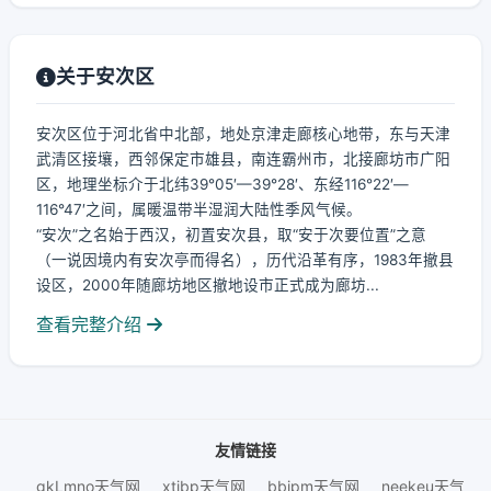
关于安次区
安次区位于河北省中北部，地处京津走廊核心地带，东与天津
武清区接壤，西邻保定市雄县，南连霸州市，北接廊坊市广阳
区，地理坐标介于北纬39°05′—39°28′、东经116°22′—
116°47′之间，属暖温带半湿润大陆性季风气候。
“安次”之名始于西汉，初置安次县，取“安于次要位置”之意
（一说因境内有安次亭而得名），历代沿革有序，1983年撤县
设区，2000年随廊坊地区撤地设市正式成为廊坊...
查看完整介绍
友情链接
gkLmno天气网
xtjbp天气网
bbjpm天气网
neekeu天气