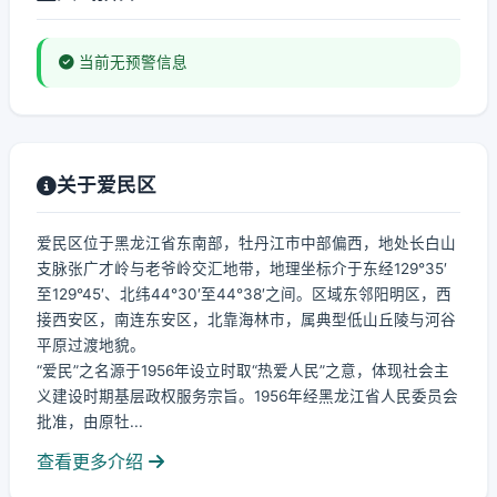
当前无预警信息
关于爱民区
爱民区位于黑龙江省东南部，牡丹江市中部偏西，地处长白山
支脉张广才岭与老爷岭交汇地带，地理坐标介于东经129°35′
至129°45′、北纬44°30′至44°38′之间。区域东邻阳明区，西
接西安区，南连东安区，北靠海林市，属典型低山丘陵与河谷
平原过渡地貌。
“爱民”之名源于1956年设立时取“热爱人民”之意，体现社会主
义建设时期基层政权服务宗旨。1956年经黑龙江省人民委员会
批准，由原牡...
查看更多介绍