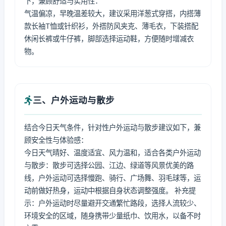
下，兼顾舒适与实用性：
气温偏凉，早晚温差较大，建议采用洋葱式穿搭，内搭薄
款长袖T恤或针织衫，外搭防风夹克、薄毛衣，下装搭配
休闲长裤或牛仔裤，脚部选择运动鞋，方便随时增减衣
物。
三、户外运动与散步
结合今日天气条件，针对性户外运动与散步建议如下，兼
顾安全性与体验感：
今日天气晴好、温度适宜、风力温和，适合各类户外运动
与散步：散步可选择公园、江边、绿道等风景优美的路
线，户外运动可选择慢跑、骑行、广场舞、羽毛球等，运
动前做好热身，运动中根据自身状态调整强度。 补充提
示：户外运动时尽量避开交通繁忙路段，选择人流较少、
环境安全的区域，随身携带少量纸巾、饮用水，以备不时