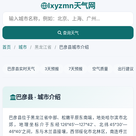
lxyzmn天气网
查询天气
首页
/
城市
/
黑龙江省
/
巴彦县城市介绍
巴彦县实时天气
3天预报
7天预报
空气质量
出行建议
巴彦县 · 城市介绍
巴彦县位于黑龙江省中部、松嫩平原东南端，地处哈尔滨市北
郊，地理坐标介于东经126°45′—127°42′、北纬45°30′—
46°40′之间，东与木兰县接壤，西邻绥化市北林区，南连呼兰