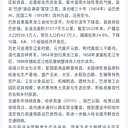
区和宾县，北靠绥化市庆安县，属中温带大陆性季风气候。县
名“巴彦”源自满语“富饶”之意，清光绪三十年（1904年）设巴彦
州，民国二年（1913年）改州为县，沿用至今。
巴彦县隶属黑龙江省哈尔滨市，为哈尔滨市下辖县，县政府驻
巴彦镇。全县总面积3137.7平方公里，截至2022年末，户籍总
人口约58.3万人，常住人口约42.1万人，城镇化率34.6%，下辖
10镇、8乡、1个省级经济开发区。
历史可追溯至辽金时期，元代属开元路，明代属奴儿干都司，
清代属吉林将军，1954年划归黑龙江省，1958年隶属松花江专
区，1996年随松花江地区撤销整体并入哈尔滨市。
县域以农业为主导，是国家商品粮基地县、全国绿色食品原料
标准化生产基地，盛产玉米、大豆、水稻及白鹅、生猪等特色
农产品；工业以食品加工、机械制造、建材为主，巴彦港工业
园区初具规模；依托寒地黑土资源与生态优势，积极发展现代
农业和乡村旅游。
交通条件持续改善，哈伊高速（G1111）、绥巴公路、哈黑公路
穿境而过，县内通乡通村公路实现全覆盖；规划建设中的哈尔
滨至铁力高速铁路设巴彦西站，将进一步融入哈长城市群综合
交通网络。
先后获评全国粮食生产先进县、国家生态文明建设示范区