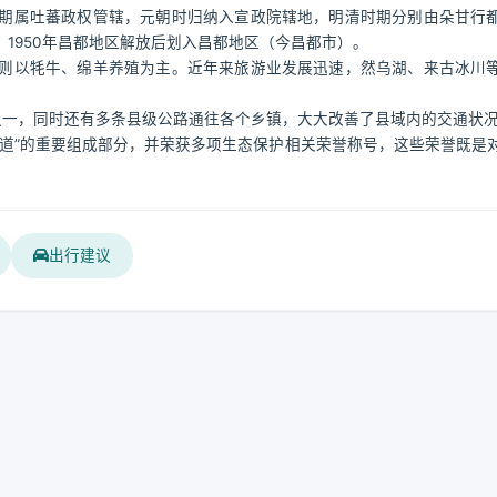
期属吐蕃政权管辖，元朝时归纳入宣政院辖地，明清时期分别由朵甘行
1950年昌都地区解放后划入昌都地区（今昌都市）。
则以牦牛、绵羊养殖为主。近年来旅游业发展迅速，然乌湖、来古冰川
之一，同时还有多条县级公路通往各个乡镇，大大改善了县域内的交通状
道”的重要组成部分，并荣获多项生态保护相关荣誉称号，这些荣誉既是
出行建议