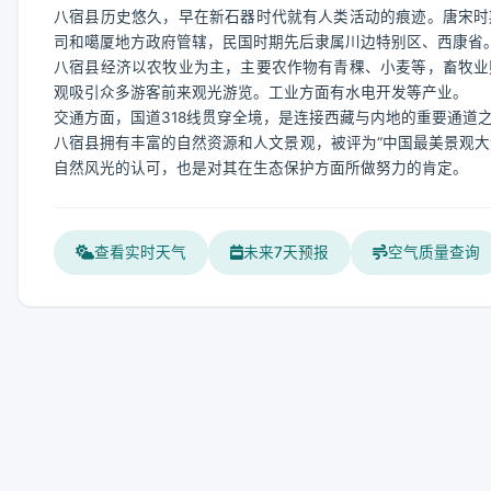
八宿县历史悠久，早在新石器时代就有人类活动的痕迹。唐宋时
司和噶厦地方政府管辖，民国时期先后隶属川边特别区、西康省。
八宿县经济以农牧业为主，主要农作物有青稞、小麦等，畜牧业
观吸引众多游客前来观光游览。工业方面有水电开发等产业。
交通方面，国道318线贯穿全境，是连接西藏与内地的重要通道
八宿县拥有丰富的自然资源和人文景观，被评为“中国最美景观大
自然风光的认可，也是对其在生态保护方面所做努力的肯定。
查看实时天气
未来7天预报
空气质量查询