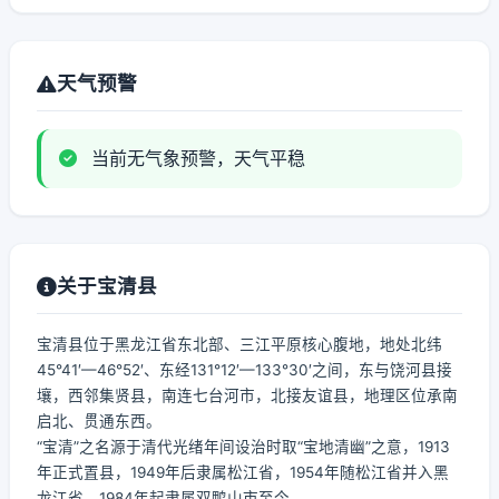
天气预警
当前无气象预警，天气平稳
关于宝清县
宝清县位于黑龙江省东北部、三江平原核心腹地，地处北纬
45°41′—46°52′、东经131°12′—133°30′之间，东与饶河县接
壤，西邻集贤县，南连七台河市，北接友谊县，地理区位承南
启北、贯通东西。
“宝清”之名源于清代光绪年间设治时取“宝地清幽”之意，1913
年正式置县，1949年后隶属松江省，1954年随松江省并入黑
龙江省，1984年起隶属双鸭山市至今。