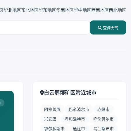
页
华北地区
东北地区
华东地区
华南地区
华中地区
西南地区
西北地区
查询天气
白云鄂博矿区附近城市
:
阿拉善盟
巴彦淖尔市
赤峰市
兴安盟
呼和浩特市
呼伦贝尔市
鄂尔多斯市
通辽市
乌兰察布市