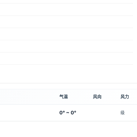
气温
风向
风力
0° ~ 0°
级