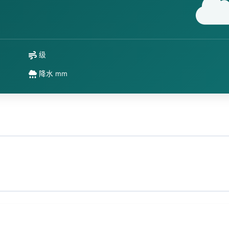
级
降水 mm