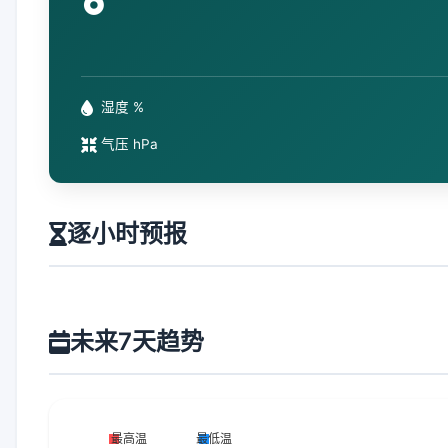
°
湿度 %
气压 hPa
逐小时预报
未来7天趋势