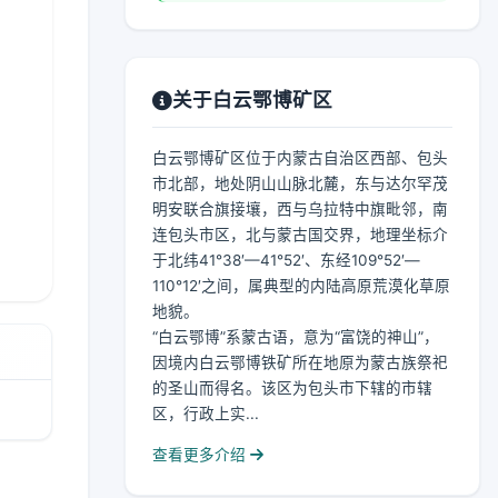
关于白云鄂博矿区
白云鄂博矿区位于内蒙古自治区西部、包头
市北部，地处阴山山脉北麓，东与达尔罕茂
明安联合旗接壤，西与乌拉特中旗毗邻，南
连包头市区，北与蒙古国交界，地理坐标介
于北纬41°38′—41°52′、东经109°52′—
110°12′之间，属典型的内陆高原荒漠化草原
地貌。
“白云鄂博”系蒙古语，意为“富饶的神山”，
因境内白云鄂博铁矿所在地原为蒙古族祭祀
的圣山而得名。该区为包头市下辖的市辖
区，行政上实...
查看更多介绍