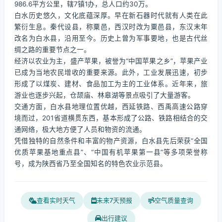
986.6平方公里，辖7镇1办，总人口约30万。
白水历史悠久，文化底蕴深厚。早在新石器时代就有人类在此
繁衍生息。秦代设县，称粟邑，西汉时改为粟邑县，东汉末年
改名为白水县，沿用至今。历史上曾为军事要地，也是古代丝
绸之路的重要节点之一。
经济以农业为主，盛产苹果，被誉为“中国苹果之乡”，苹果产业
已成为当地农民增收的重要来源。此外，工业发展迅速，初步
形成了以煤炭、建材、食品加工为主的工业体系。近年来，旅
游业也逐步兴起，仓颉庙、林皋湖等景点吸引了大量游客。
交通方面，白水县地理位置优越，西延铁路、西禹高速公路穿
境而过，201省道横贯东西，基本形成了公路、铁路相结合的交
通网络，极大地方便了人员和物资的流通。
凭借独特的自然条件和丰富的物产资源，白水县先后荣获“全国
优质苹果基地重点县”、“中国有机苹果第一县”等多项荣誉称
号，成为陕西省乃至全国知名的特色农业示范县。
查看实时天气
未来7天预报
空气质量查询
出行建议