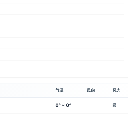
气温
风向
风力
0° ~ 0°
级