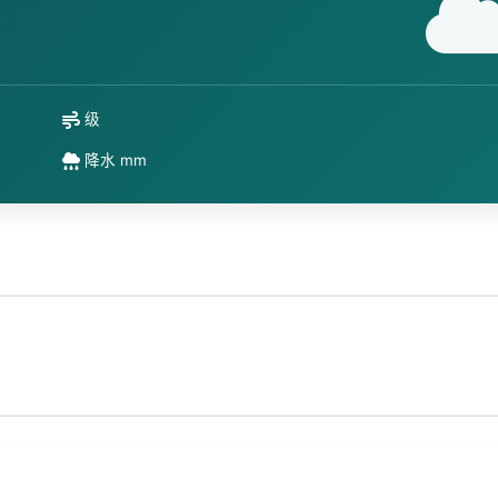
级
降水 mm