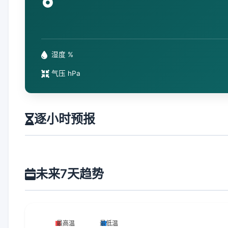
°
湿度 %
气压 hPa
逐小时预报
未来7天趋势