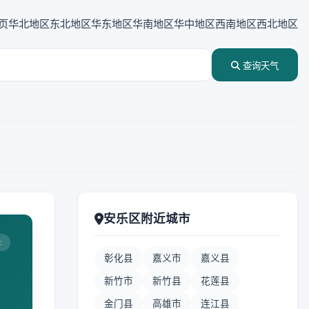
页
华北地区
东北地区
华东地区
华南地区
华中地区
西南地区
西北地区
查询天气
安乐区附近城市
:
彰化县
嘉义市
嘉义县
新竹市
新竹县
花莲县
金门县
高雄市
连江县