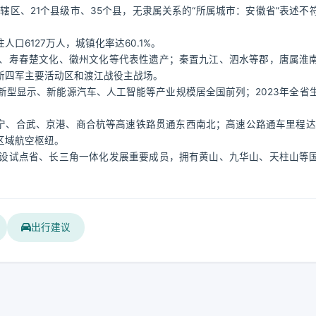
辖区、21个县级市、35个县，无隶属关系的“所属城市：安徽省”表述不
人口6127万人，城镇化率达60.1%。
、寿春楚文化、徽州文化等代表性遗产；秦置九江、泗水等郡，唐属淮
新四军主要活动区和渡江战役主战场。
型显示、新能源汽车、人工智能等产业规模居全国前列；2023年全省
宁、合武、京港、商合杭等高速铁路贯通东西南北；高速公路通车里程达5
区域航空枢纽。
设试点省、长三角一体化发展重要成员，拥有黄山、九华山、天柱山等
出行建议