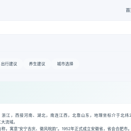
首
出行建议
养生建议
城市选择
江，西接河南、湖北，南连江西，北靠山东，地理坐标介于北纬29°
江三大流域。
合称，寓意“安宁吉庆、徽风皖韵”。1952年正式成立安徽省，省会合肥市