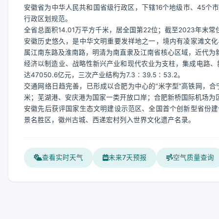
安徽省为中华人民共和国省级行政区，下辖16个地级市、45个市
行政区划规范。
全省总面积14.01万平方千米，居全国第22位；截至2023年末常住
安徽历史悠久，是中华文明重要发祥地之一，境内有凌家滩文化
属江南东路及淮南路，明清为南直隶及江南省核心区域，近代为
经济以制造业、战略性新兴产业和现代农业为支柱，集成电路、新
达47050.6亿元，三次产业结构为7.3∶39.5∶53.2。
交通网络日趋完善，已形成以合肥为中心的“米字型”高铁网，合
米；芜湖港、安庆港为国家一类开放口岸；合肥新桥国际机场为
安徽先后获评国家生态文明建设示范区、全国首个创新型省份建
景名胜区，徽州古城、西递宏村列入世界文化遗产名录。
查看实时天气
未来7天预报
空气质量查询