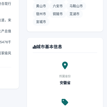
符合现行
黄山市
六安市
马鞍山市
宿州市
铜陵市
芜湖市
南道，宋
宣城市
生产总值
476千
城市基本信息
国家级风
所属省份
安徽省