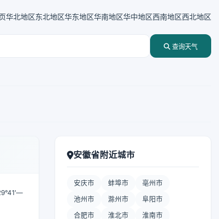
页
华北地区
东北地区
华东地区
华南地区
华中地区
西南地区
西北地区
查询天气
安徽省附近城市
安庆市
蚌埠市
亳州市
41′—
池州市
滁州市
阜阳市
。
合肥市
淮北市
淮南市