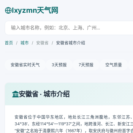
lxyzmn天气网
首页
/
城市
/
安徽省
/
安徽省城市介绍
安徽省实时天气
3天预报
7天预报
空气质量
安徽省 · 城市介绍
安徽省位于中国华东地区，地处长江三角洲腹地，东邻江苏、浙
34°38′、东经114°54′—119°37′之间，地跨淮河、长江、新安
“安徽”之名始于清康熙六年（1667年），取安庆府与徽州府首字