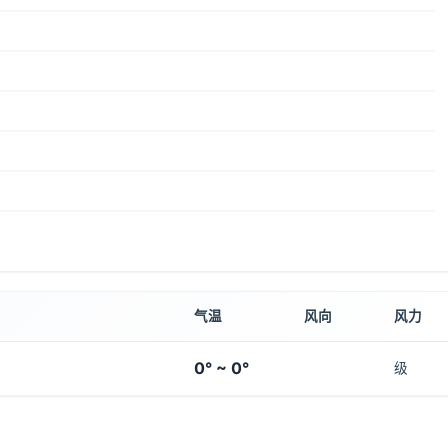
气温
风向
风力
0° ~ 0°
级