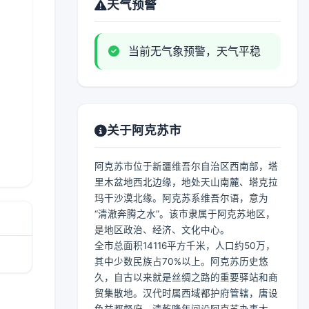
天气预警
当前无气象预警，天气平稳
关于阿克苏市
阿克苏市位于新疆维吾尔自治区西南部，塔
里木盆地西北边缘，地处天山南麓、塔克拉
玛干沙漠北缘。阿克苏系维吾尔语，意为
“清澈奔腾之水”。该市隶属于阿克苏地区，
是地区政治、经济、文化中心。
全市总面积14116平方千米，人口约50万，
其中少数民族占70%以上。阿克苏历史悠
久，自古以来就是丝绸之路的重要驿站和商
贸集散地。汉代时属西域都护府管辖，唐设