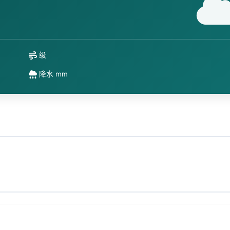
级
降水 mm