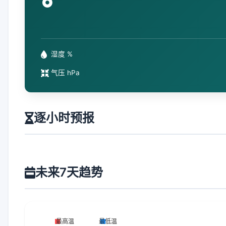
°
湿度 %
气压 hPa
逐小时预报
未来7天趋势